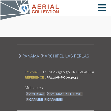
×
VIDÉOS
PAYS
PANAMA
ARCHIPEL LAS PERLAS
CARTE
FORMAT :
HD 1080X1920 50I (INTERLACED)
RÉFÉRENCE :
PA1208-PO003042
COLLECTIONS
Mots-clés :
AMÉRIQUE
AMÉRIQUE CENTRALE
CARAÏBE
CARAÏBES