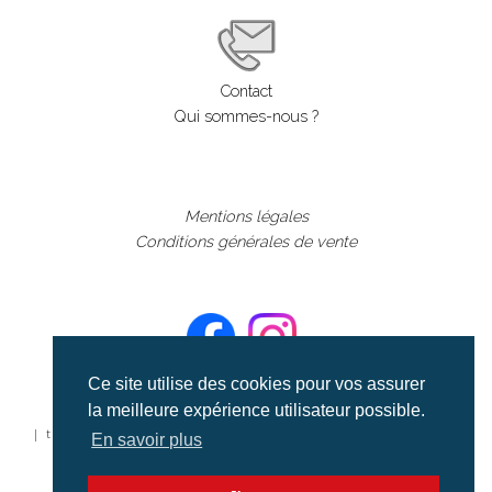
Contact
Qui sommes-nous ?
Mentions légales
Conditions générales de vente
Ce site utilise des cookies pour vos assurer
la meilleure expérience utilisateur possible.
©aerialcollection marque déposée 2024
| tous droits réservés | aerialcollection.fr banque d'images
En savoir plus
aériennes et documentaires video et cinéma |