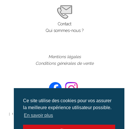
Contact
Qui sommes-nous ?
Mentions légales
Conditions générales de vente
Ce site utilise des cookies pour vos assurer
la meilleure expérience utilisateur possible.
©aerialcollection marque déposée 2024
| tous droits réservés | aerialcollection.fr banque d'images
En savoir plus
aériennes et documentaires video et cinéma |