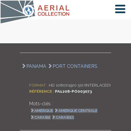
×
VIDÉOS
PAYS
PANAMA
PORT CONTAINERS
CARTE
FORMAT :
HD 1080X1920 50I (INTERLACED)
RÉFÉRENCE :
PA1208-PO003073
COLLECTIONS
Mots-clés :
AMÉRIQUE
AMÉRIQUE CENTRALE
CARAÏBE
CARAÏBES