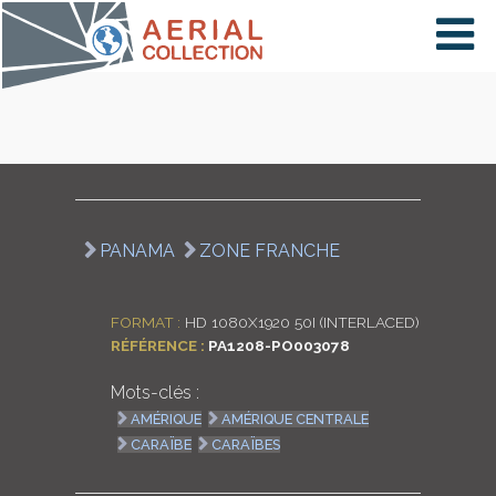
×
VIDÉOS
PAYS
PANAMA
ZONE FRANCHE
CARTE
FORMAT :
HD 1080X1920 50I (INTERLACED)
RÉFÉRENCE :
PA1208-PO003078
COLLECTIONS
Mots-clés :
AMÉRIQUE
AMÉRIQUE CENTRALE
CARAÏBE
CARAÏBES