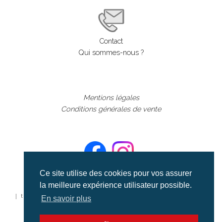
Contact
Qui sommes-nous ?
Mentions légales
Conditions générales de vente
Ce site utilise des cookies pour vos assurer
la meilleure expérience utilisateur possible.
©aerialcollection marque déposée 2024
| tous droits réservés | aerialcollection.fr banque d'images
En savoir plus
aériennes et documentaires video et cinéma |