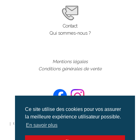
Contact
Qui sommes-nous ?
Mentions légales
Conditions générales de vente
Ce site utilise des cookies pour vos assurer
la meilleure expérience utilisateur possible.
©aerialcollection marque déposée 2024
| tous droits réservés | aerialcollection.fr banque d'images
En savoir plus
aériennes et documentaires video et cinéma |