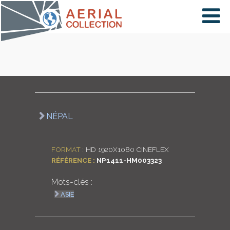
×
VIDÉOS
PAYS
NÉPAL
CARTE
FORMAT :
HD 1920X1080 CINEFLEX
RÉFÉRENCE :
NP1411-HM003323
COLLECTIONS
Mots-clés :
ASIE