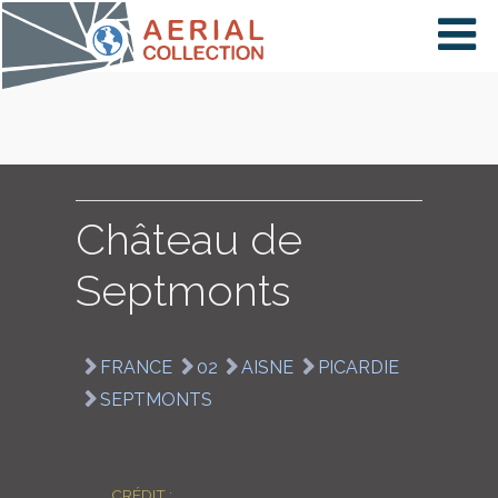
×
VIDÉOS
PAYS
Château de
Septmonts
CARTE
FRANCE
02
AISNE
PICARDIE
COLLECTIONS
SEPTMONTS
CRÉDIT :