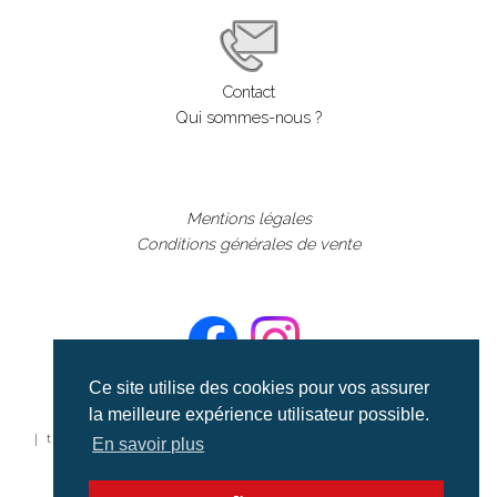
Contact
Qui sommes-nous ?
Mentions légales
Conditions générales de vente
Ce site utilise des cookies pour vos assurer
la meilleure expérience utilisateur possible.
©aerialcollection marque déposée 2024
| tous droits réservés | aerialcollection.fr banque d'images
En savoir plus
aériennes et documentaires video et cinéma |