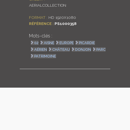
AERIALCOLLECTION
LOGIN
FORMAT :
HD 1920X1080
ENGLISH
RÉFÉRENCE :
PS1000358
Mots-clés :
02
AISNE
EUROPE
PICARDIE
AÉRIEN
CHÂTEAU
DONJON
PARC
PATRIMOINE