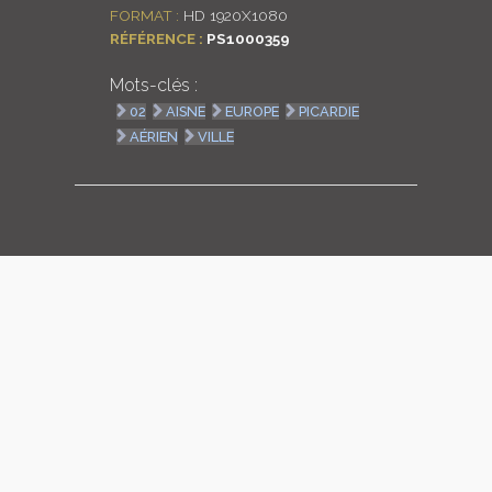
FORMAT :
HD 1920X1080
LOGIN
RÉFÉRENCE :
PS1000359
Mots-clés :
ENGLISH
02
AISNE
EUROPE
PICARDIE
AÉRIEN
VILLE