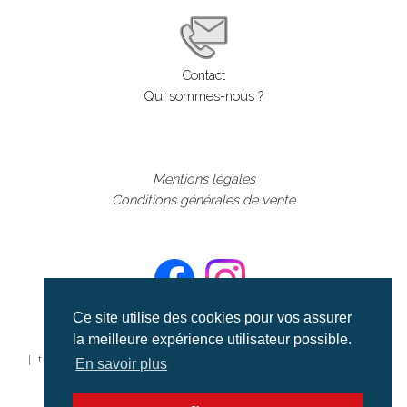
Contact
Qui sommes-nous ?
Mentions légales
Conditions générales de vente
Ce site utilise des cookies pour vos assurer
la meilleure expérience utilisateur possible.
©aerialcollection marque déposée 2024
| tous droits réservés | aerialcollection.fr banque d'images
En savoir plus
aériennes et documentaires video et cinéma |