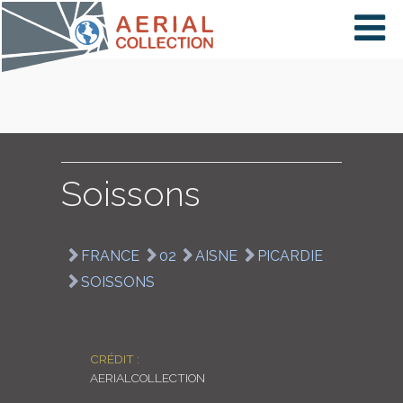
×
VIDÉOS
PAYS
Soissons
CARTE
FRANCE
02
AISNE
PICARDIE
SOISSONS
COLLECTIONS
CRÉDIT :
AERIALCOLLECTION