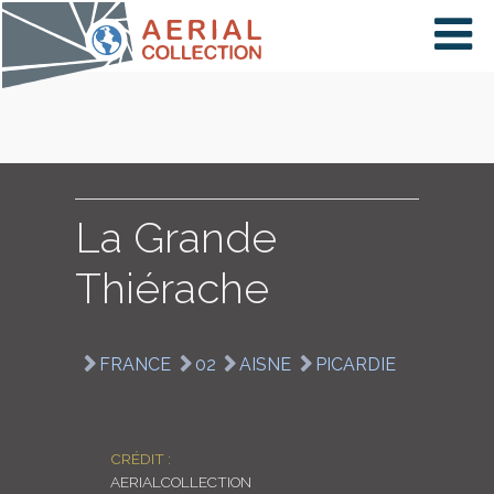
×
VIDÉOS
PAYS
La Grande
Thiérache
CARTE
FRANCE
02
AISNE
PICARDIE
COLLECTIONS
CRÉDIT :
AERIALCOLLECTION