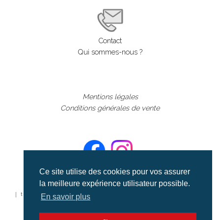
Contact
Qui sommes-nous ?
Mentions légales
Conditions générales de vente
Ce site utilise des cookies pour vos assurer
la meilleure expérience utilisateur possible.
©aerialcollection marque déposée 2024
| tous droits réservés | aerialcollection.fr banque d'images
En savoir plus
aériennes et documentaires video et cinéma |