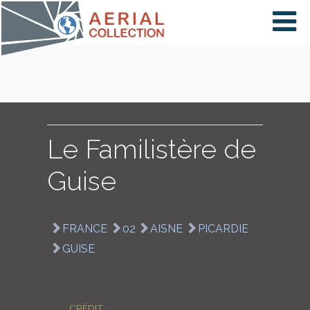
×
VIDÉOS
PAYS
Le Familistère de
Guise
CARTE
FRANCE
02
AISNE
PICARDIE
COLLECTIONS
GUISE
CRÉDIT :