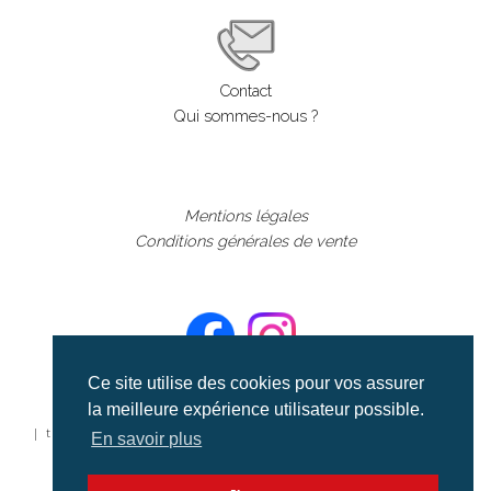
Contact
Qui sommes-nous ?
Mentions légales
Conditions générales de vente
Ce site utilise des cookies pour vos assurer
la meilleure expérience utilisateur possible.
©aerialcollection marque déposée 2024
| tous droits réservés | aerialcollection.fr banque d'images
En savoir plus
aériennes et documentaires video et cinéma |