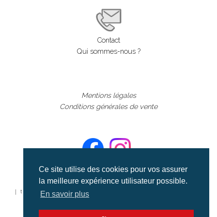
Contact
Qui sommes-nous ?
Mentions légales
Conditions générales de vente
Ce site utilise des cookies pour vos assurer
la meilleure expérience utilisateur possible.
©aerialcollection marque déposée 2024
| tous droits réservés | aerialcollection.fr banque d'images
En savoir plus
aériennes et documentaires video et cinéma |