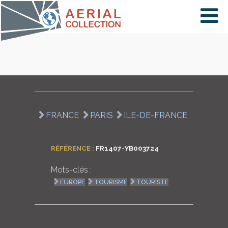
×
VIDÉOS
PAYS
FRANCE
PARIS
ILE-DE-FRANCE
CARTE
RÉFÉRENCE :
FR1407-YB003724
Mots-clés :
COLLECTIONS
EUROPE
TOURISME
TOURISTE