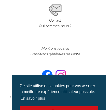
Contact
Qui sommes-nous ?
Mentions légales
Conditions générales de vente
Ce site utilise des cookies pour vos assurer
la meilleure expérience utilisateur possible.
©aerialcollection marque déposée 2024
| tous droits réservés | aerialcollection.fr banque d'images
En savoir plus
aériennes et documentaires video et cinéma |