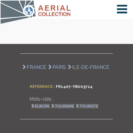
×
VIDÉOS
PAYS
FRANCE
PARIS
ILE-DE-FRANCE
CARTE
RÉFÉRENCE :
FR1407-YB003724
Mots-clés :
COLLECTIONS
EUROPE
TOURISME
TOURISTE