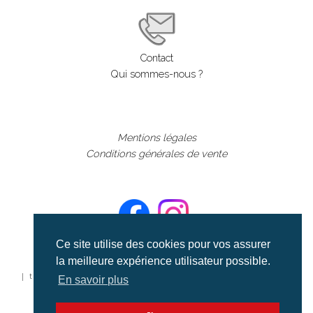
Contact
Qui sommes-nous ?
Mentions légales
Conditions générales de vente
Ce site utilise des cookies pour vos assurer
la meilleure expérience utilisateur possible.
©aerialcollection marque déposée 2024
| tous droits réservés | aerialcollection.fr banque d'images
En savoir plus
aériennes et documentaires video et cinéma |