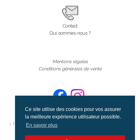
Contact
Qui sommes-nous ?
Mentions légales
Conditions générales de vente
Ce site utilise des cookies pour vos assurer
la meilleure expérience utilisateur possible.
©aerialcollection marque déposée 2024
| tous droits réservés | aerialcollection.fr banque d'images
En savoir plus
aériennes et documentaires video et cinéma |