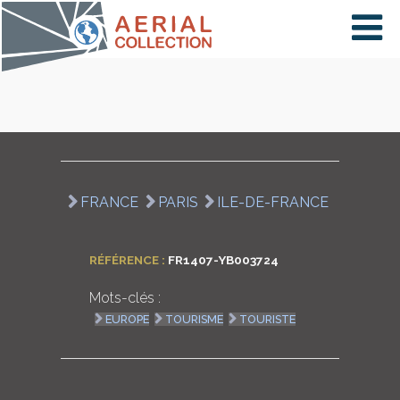
×
VIDÉOS
PAYS
FRANCE
PARIS
ILE-DE-FRANCE
CARTE
RÉFÉRENCE :
FR1407-YB003724
Mots-clés :
COLLECTIONS
EUROPE
TOURISME
TOURISTE