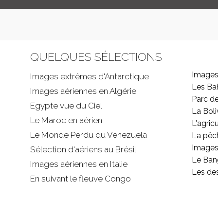
QUELQUES SÉLECTIONS
Images
Images extrêmes d'
Antarctique
Les B
Images aériennes en Algérie
Parc d
Egypte vue du Ciel
La Boli
Le Maroc en aérien
L'agricu
Le Monde Perdu du Venezuela
La pêc
Images 
Sélection d'aériens au Brésil
Le Ban
Images aériennes en Italie
Les de
En suivant le fleuve Congo