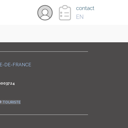
×
contact
EN
VIDÉOS
PAYS
LE-DE-FRANCE
CARTE
B003724
COLLECTIONS
TOURISTE