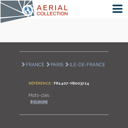
×
VIDÉOS
PAYS
FRANCE
PARIS
ILE-DE-FRANCE
CARTE
RÉFÉRENCE :
FR1407-YB003724
Mots-clés :
COLLECTIONS
EUROPE