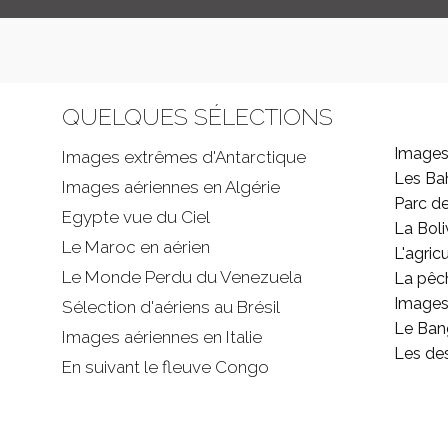
QUELQUES SÉLECTIONS
Images
Images extrêmes d'
Antarctique
Les B
Images aériennes en Algérie
Parc d
Egypte vue du Ciel
La Boli
Le Maroc en aérien
L'agricu
Le Monde Perdu du Venezuela
La pêc
Images 
Sélection d'aériens au Brésil
Le Ban
Images aériennes en Italie
Les de
En suivant le fleuve Congo