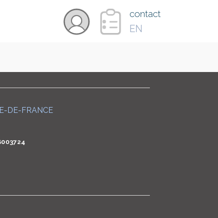
×
contact
EN
VIDÉOS
PAYS
LE-DE-FRANCE
CARTE
B003724
COLLECTIONS