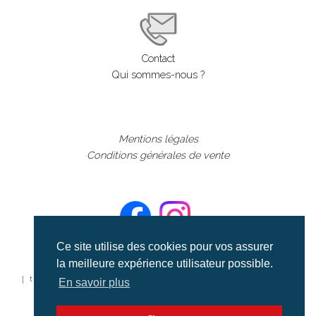
Contact
Qui sommes-nous ?
Mentions légales
Conditions générales de vente
Ce site utilise des cookies pour vos assurer
la meilleure expérience utilisateur possible.
©aerialcollection marque déposée 2024
| tous droits réservés | aerialcollection.fr banque d'images
En savoir plus
aériennes et documentaires video et cinéma |