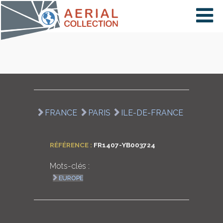
×
VIDÉOS
PAYS
FRANCE
PARIS
ILE-DE-FRANCE
CARTE
RÉFÉRENCE :
FR1407-YB003724
Mots-clés :
COLLECTIONS
EUROPE