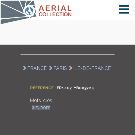
×
VIDÉOS
PAYS
FRANCE
PARIS
ILE-DE-FRANCE
CARTE
RÉFÉRENCE :
FR1407-YB003724
Mots-clés :
COLLECTIONS
EUROPE