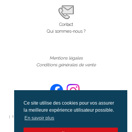
Contact
Qui sommes-nous ?
Mentions légales
Conditions générales de vente
Ce site utilise des cookies pour vos assurer
la meilleure expérience utilisateur possible.
©aerialcollection marque déposée 2024
| tous droits réservés | aerialcollection.fr banque d'images
En savoir plus
aériennes et documentaires video et cinéma |