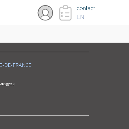
×
contact
EN
VIDÉOS
PAYS
LE-DE-FRANCE
CARTE
B003724
COLLECTIONS