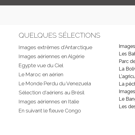
QUELQUES SÉLECTIONS
Images
Images extrêmes d'
Antarctique
Les B
Images aériennes en Algérie
Parc d
Egypte vue du Ciel
La Boli
Le Maroc en aérien
L'agricu
Le Monde Perdu du Venezuela
La pêc
Images 
Sélection d'aériens au Brésil
Le Ban
Images aériennes en Italie
Les de
En suivant le fleuve Congo