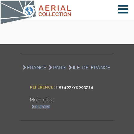
×
VIDÉOS
PAYS
FRANCE
PARIS
ILE-DE-FRANCE
CARTE
RÉFÉRENCE :
FR1407-YB003724
Mots-clés :
COLLECTIONS
EUROPE