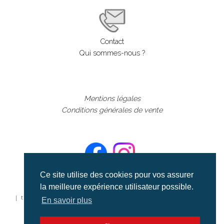
Contact
Qui sommes-nous ?
Mentions légales
Conditions générales de vente
Ce site utilise des cookies pour vos assurer
la meilleure expérience utilisateur possible.
©aerialcollection marque déposée 2024
| tous droits réservés | aerialcollection.fr banque d'images
En savoir plus
aériennes et documentaires video et cinéma |