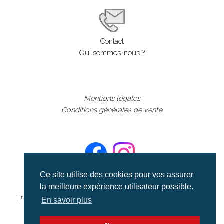
Contact
Qui sommes-nous ?
Mentions légales
Conditions générales de vente
Ce site utilise des cookies pour vos assurer
la meilleure expérience utilisateur possible.
©aerialcollection marque déposée 2024
| tous droits réservés | aerialcollection.fr banque d'images
En savoir plus
aériennes et documentaires video et cinéma |