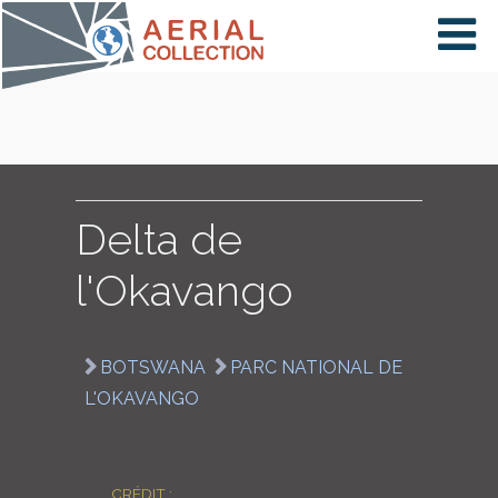
×
VIDÉOS
PAYS
Delta de
l'Okavango
CARTE
BOTSWANA
PARC NATIONAL DE
COLLECTIONS
L'OKAVANGO
CRÉDIT :