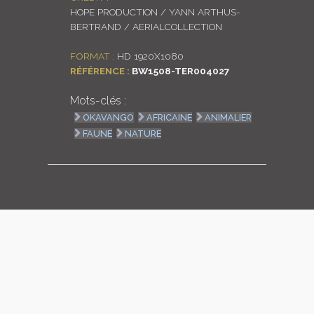
HOPE PRODUCTION / YANN ARTHUS-
LOGIN
BERTRAND / AERIALCOLLECTION
ENGLISH
FORMAT :
HD 1920X1080
RÉFÉRENCE :
BW1508-TER004027
Mots-clés :
OKAVANGO
AFRICAINE
ANIMALIER
FAUNE
NATURE