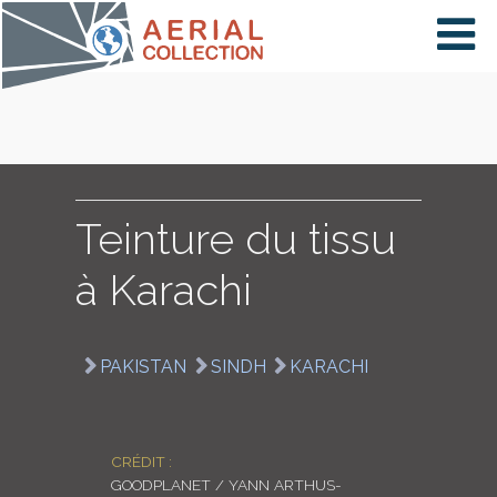
×
VIDÉOS
PAYS
Teinture du tissu
à Karachi
CARTE
PAKISTAN
SINDH
KARACHI
COLLECTIONS
CRÉDIT :
GOODPLANET / YANN ARTHUS-