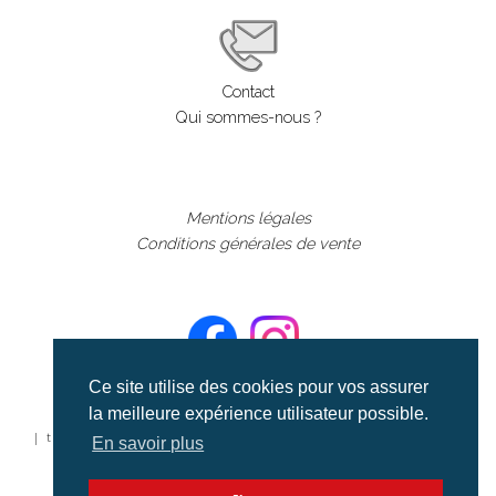
Contact
Qui sommes-nous ?
Mentions légales
Conditions générales de vente
Ce site utilise des cookies pour vos assurer
la meilleure expérience utilisateur possible.
©aerialcollection marque déposée 2024
| tous droits réservés | aerialcollection.fr banque d'images
En savoir plus
aériennes et documentaires video et cinéma |