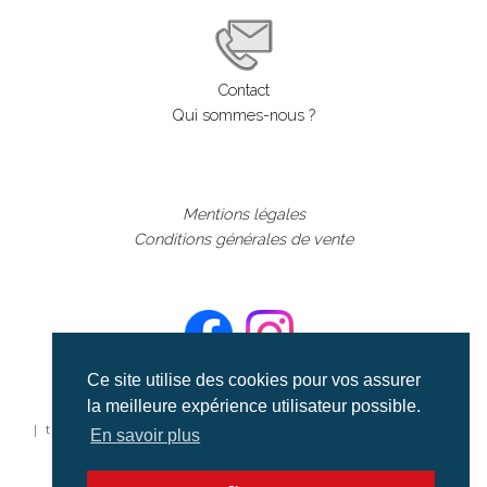
Contact
Qui sommes-nous ?
Mentions légales
Conditions générales de vente
Ce site utilise des cookies pour vos assurer
la meilleure expérience utilisateur possible.
©aerialcollection marque déposée 2024
| tous droits réservés | aerialcollection.fr banque d'images
En savoir plus
aériennes et documentaires video et cinéma |