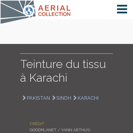
×
VIDÉOS
PAYS
Teinture du tissu
à Karachi
CARTE
PAKISTAN
SINDH
KARACHI
COLLECTIONS
CRÉDIT :
GOODPLANET / YANN ARTHUS-