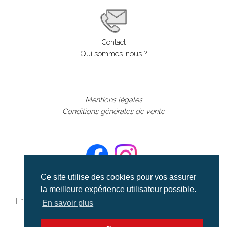
Contact
Qui sommes-nous ?
Mentions légales
Conditions générales de vente
Ce site utilise des cookies pour vos assurer
la meilleure expérience utilisateur possible.
©aerialcollection marque déposée 2024
| tous droits réservés | aerialcollection.fr banque d'images
En savoir plus
aériennes et documentaires video et cinéma |