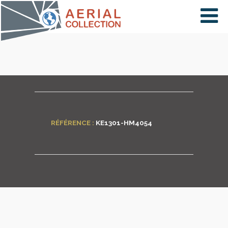
×
VIDÉOS
PAYS
RÉFÉRENCE :
KE1301-HM4054
CARTE
COLLECTIONS