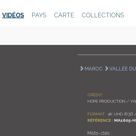
VIDÉOS
PAYS
CARTE
COLLECTIONS
MAROC
VALLÉE D
CRÉDIT :
HOPE PRODUCTION / Y
FORMAT :
4K UHD (R3D 
RÉFÉRENCE :
MA1605-H
Mots-clés :