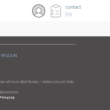
×
contact
EN
VIDÉOS
PAYS
U M'GOUN
CARTE
ANN ARTHUS-BERTRAND / AERIALCOLLECTION
COLLECTIONS
4800X2700)
P004129