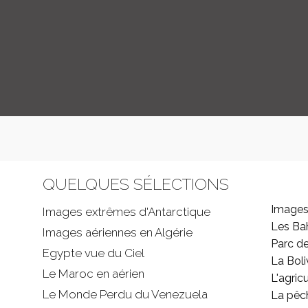
QUELQUES SÉLECTIONS
Images
Images extrêmes d'
Antarctique
Les B
Images aériennes en Algérie
Parc d
Egypte vue du Ciel
La Boli
Le Maroc en aérien
L'agricu
Le Monde Perdu du Venezuela
La pêc