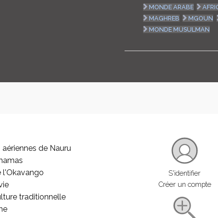
MONDE ARABE
AFRI
MAGHREB
MGOUN
MONDE MUSULMAN
 aériennes de Nauru
ahamas
e l'Okavango
S'identifier
vie
Créer un compte
lture traditionnelle
he