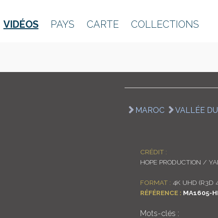
VIDÉOS
PAYS
CARTE
COLLECTIONS
MAROC
VALLÉE D
CRÉDIT :
HOPE PRODUCTION / Y
FORMAT :
4K UHD (R3D 
RÉFÉRENCE :
MA1605-H
Mots-clés :