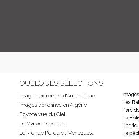
QUELQUES SÉLECTIONS
Images
Images extrêmes d'
Antarctique
Les B
Images aériennes en Algérie
Parc d
Egypte vue du Ciel
La Boli
Le Maroc en aérien
L'agricu
Le Monde Perdu du Venezuela
La pêc