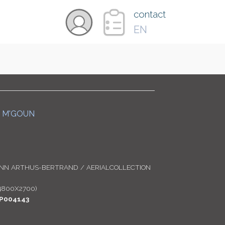
×
contact
EN
VIDÉOS
PAYS
U M'GOUN
CARTE
ANN ARTHUS-BERTRAND / AERIALCOLLECTION
COLLECTIONS
4800X2700)
P004143