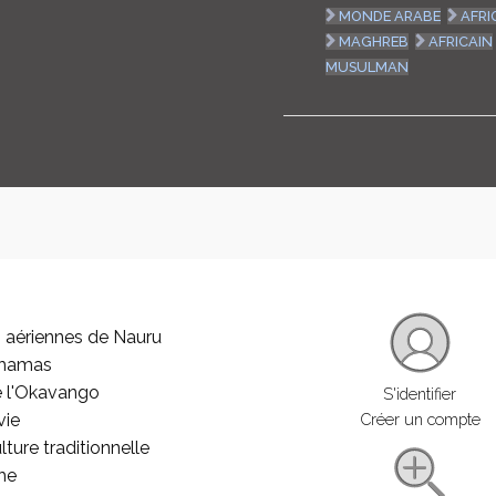
MONDE ARABE
AFRI
MAGHREB
AFRICAIN
MUSULMAN
 aériennes de Nauru
ahamas
e l'Okavango
S'identifier
vie
Créer un compte
lture traditionnelle
he