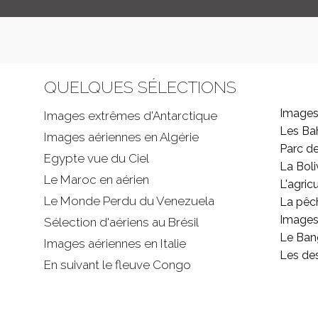
QUELQUES SÉLECTIONS
Images
Images extrêmes d'
Antarctique
Les B
Images aériennes en Algérie
Parc d
Egypte vue du Ciel
La Boli
Le Maroc en aérien
L'agricu
Le Monde Perdu du Venezuela
La pêc
Images 
Sélection d'aériens au Brésil
Le Ban
Images aériennes en Italie
Les de
En suivant le fleuve Congo