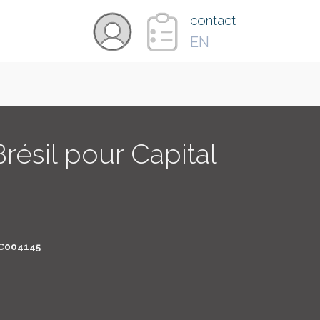
×
contact
EN
VIDÉOS
PAYS
résil pour Capital
CARTE
COLLECTIONS
C004145