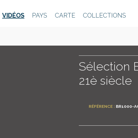
VIDÉOS
PAYS
CARTE
COLLECTIONS
Sélection B
21è siècle
RÉFÉRENCE :
BR1000-A