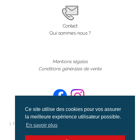
Contact
Qui sommes-nous ?
Mentions légales
Conditions générales de vente
Ce site utilise des cookies pour vos assurer
la meilleure expérience utilisateur possible.
©aerialcollection marque déposée 2024
| tous droits réservés | aerialcollection.fr banque d'images
En savoir plus
aériennes et documentaires video et cinéma |