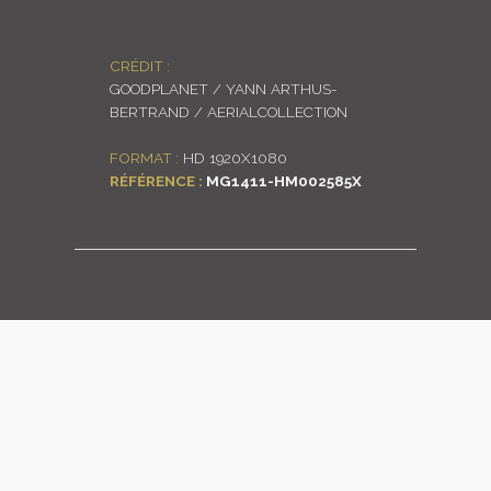
LOGIN
CRÉDIT :
ENGLISH
GOODPLANET / YANN ARTHUS-
BERTRAND / AERIALCOLLECTION
FORMAT :
HD 1920X1080
RÉFÉRENCE :
MG1411-HM002585X