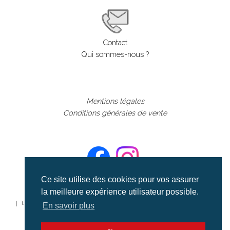
Contact
Qui sommes-nous ?
Mentions légales
Conditions générales de vente
Ce site utilise des cookies pour vos assurer
la meilleure expérience utilisateur possible.
©aerialcollection marque déposée 2024
| tous droits réservés | aerialcollection.fr banque d'images
En savoir plus
aériennes et documentaires video et cinéma |