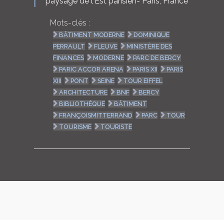
paysage de l'Est parisien- Paris, France
Mots-clés :
BÂTIMENT MODERNE
DOMINIQUE
PERRAULT
FLEUVE
MINISTÈRE DES
FINANCES
MODERNE
PARC DE BERCY
PARIC ACCOR ARENA
PARIS XII
PARIS
XIII
PONT
SEINE
TOUR EIFFEL
ARCHITECTURE
BNF
BERCY
BIBLIOTHÈQUE
BÂTIMENT
FRANÇOISMITTERRAND
PARC
TOUR
TOURISME
TOURISTE