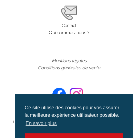
Contact
Qui sommes-nous ?
Mentions légales
Conditions générales de vente
Ce site utilise des cookies pour vos assurer
la meilleure expérience utilisateur possible.
©aerialcollection marque déposée 2024
| tous droits réservés | aerialcollection.fr banque d'images
En savoir plus
aériennes et documentaires video et cinéma |