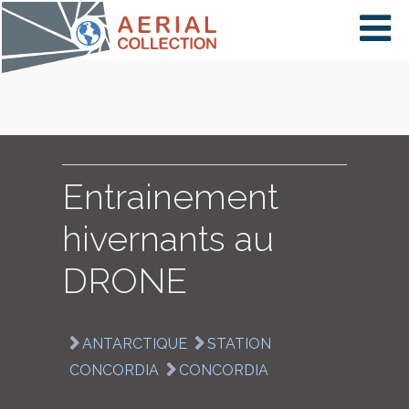
×
VIDÉOS
PAYS
Entrainement
hivernants au
CARTE
DRONE
COLLECTIONS
ANTARCTIQUE
STATION
CONCORDIA
CONCORDIA