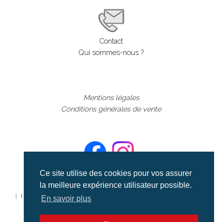
Contact
Qui sommes-nous ?
Mentions légales
Conditions générales de vente
Ce site utilise des cookies pour vos assurer
la meilleure expérience utilisateur possible.
©aerialcollection marque déposée 2024
| tous droits réservés | aerialcollection.fr banque d'images
En savoir plus
aériennes et documentaires video et cinéma |