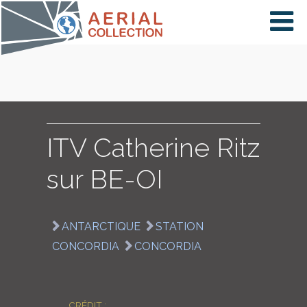
×
VIDÉOS
PAYS
ITV Catherine Ritz
sur BE-OI
CARTE
ANTARCTIQUE
STATION
COLLECTIONS
CONCORDIA
CONCORDIA
CRÉDIT :