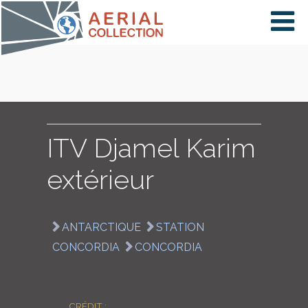
×
VIDÉOS
PAYS
ITV Djamel Karim
extérieur
CARTE
ANTARCTIQUE
STATION
COLLECTIONS
CONCORDIA
CONCORDIA
CRÉDIT :