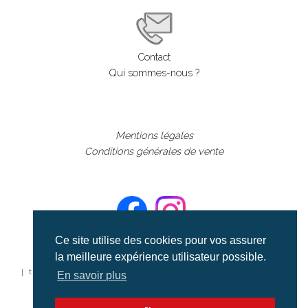
Contact
Qui sommes-nous ?
Mentions légales
Conditions générales de vente
Ce site utilise des cookies pour vos assurer
la meilleure expérience utilisateur possible.
©aerialcollection marque déposée 2024
| tous droits réservés | aerialcollection.fr banque d'images
En savoir plus
aériennes et documentaires video et cinéma |