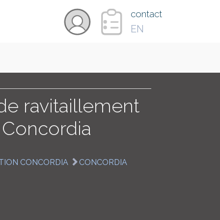
×
contact
EN
VIDÉOS
PAYS
de ravitaillement
n Concordia
CARTE
TION CONCORDIA
CONCORDIA
COLLECTIONS