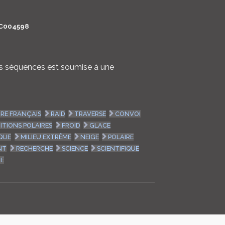
LOGIN
C004598
ENGLISH
nes séquences est soumise à une
IRE FRANÇAIS
RAID
TRAVERSE
CONVOI
ITIONS POLAIRES
FROID
GLACE
QUE
MILIEU EXTRÊME
NEIGE
POLAIRE
NT
RECHERCHE
SCIENCE
SCIENTIFIQUE
HE