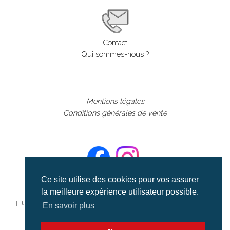
Contact
Qui sommes-nous ?
Mentions légales
Conditions générales de vente
Ce site utilise des cookies pour vos assurer
la meilleure expérience utilisateur possible.
©aerialcollection marque déposée 2024
| tous droits réservés | aerialcollection.fr banque d'images
En savoir plus
aériennes et documentaires video et cinéma |