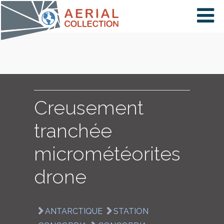
×
VIDÉOS
PAYS
Creusement
tranchée
CARTE
micrométéorites
drone
COLLECTIONS
ANTARCTIQUE
STATION