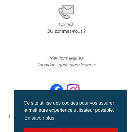
Contact
Qui sommes-nous ?
Mentions légales
Conditions générales de vente
Ce site utilise des cookies pour vos assurer
la meilleure expérience utilisateur possible.
©aerialcollection marque déposée 2024
| tous droits réservés | aerialcollection.fr banque d'images
En savoir plus
aériennes et documentaires video et cinéma |