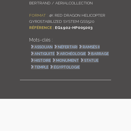
BERTRAND / AERIALCOLLECTION
LOGIN
FORMAT :
4K RED DRAGON HELICOPTER
GYROSTABILIZED SYSTEM GSS520
ENGLISH
RÉFÉRENCE :
EG1902-HP005003
Mots-clés :
ASSOUAN
NÉFERTARI
RAMSÈS II
ANTIQUITÉ
ARCHÉOLOGIE
BARRAGE
HISTOIRE
MONUMENT
STATUE
TEMPLE
ÉGYPTOLOGIE