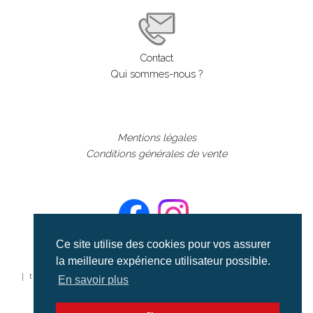
Contact
Qui sommes-nous ?
Mentions légales
Conditions générales de vente
Ce site utilise des cookies pour vos assurer
la meilleure expérience utilisateur possible.
©aerialcollection marque déposée 2024
| tous droits réservés | aerialcollection.fr banque d'images
En savoir plus
aériennes et documentaires video et cinéma |