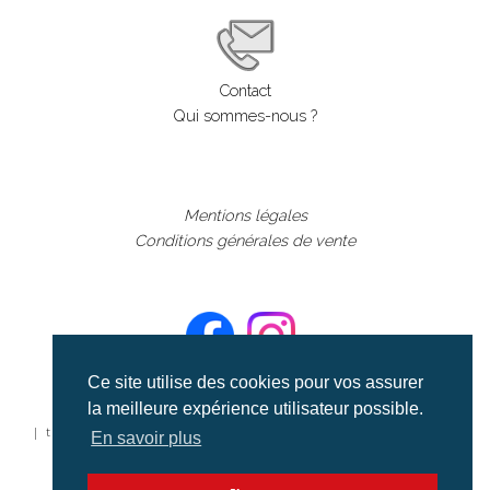
Contact
Qui sommes-nous ?
Mentions légales
Conditions générales de vente
Ce site utilise des cookies pour vos assurer
la meilleure expérience utilisateur possible.
©aerialcollection marque déposée 2024
| tous droits réservés | aerialcollection.fr banque d'images
En savoir plus
aériennes et documentaires video et cinéma |