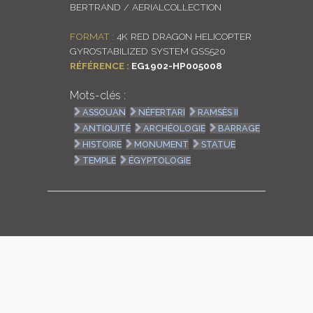
BERTRAND / AERIALCOLLECTION
LOGIN
FORMAT :
4K RED DRAGON HELICOPTER
GYROSTABILIZED SYSTEM GSS520
ENGLISH
RÉFÉRENCE :
EG1902-HP005008
Mots-clés :
ASSOUAN
NÉFERTARI
RAMSÈS II
ANTIQUITÉ
ARCHÉOLOGIE
BARRAGE
HISTOIRE
MONUMENT
STATUE
TEMPLE
ÉGYPTOLOGIE