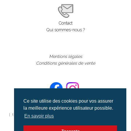
Contact
Qui sommes-nous ?
Mentions légales
Conditions générales de vente
Ce site utilise des cookies pour vos assurer
la meilleure expérience utilisateur possible.
©aerialcollection marque déposée 2024
| tous droits réservés | aerialcollection.fr banque d'images
En savoir plus
aériennes et documentaires video et cinéma |