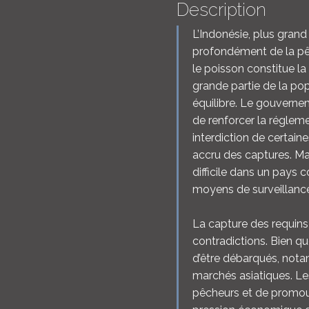
Description
L’Indonésie, plus gran
profondément de la pêch
le poisson constitue la
grande partie de la po
équilibre. Le gouverne
de renforcer la réglem
interdiction de certain
accru des captures. Malg
difficile dans un pays 
moyens de surveillance
La capture des requins e
contradictions. Bien que
d’être débarqués, notam
marchés asiatiques. Les
pêcheurs et de promouv