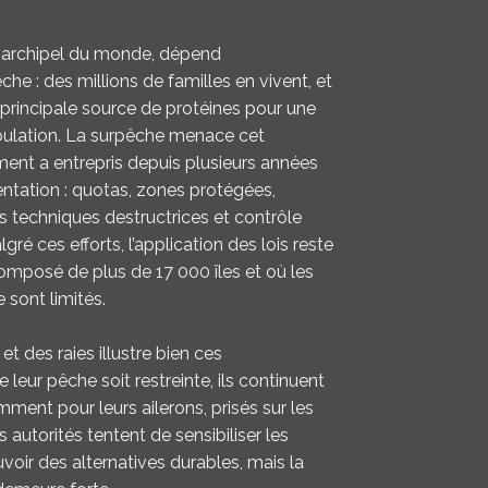
LOGIN
d archipel du monde, dépend
e : des millions de familles en vivent, et
ENGLISH
 principale source de protéines pour une
pulation. La surpêche menace cet
ment a entrepris depuis plusieurs années
entation : quotas, zones protégées,
es techniques destructrices et contrôle
ré ces efforts, l’application des lois reste
composé de plus de 17 000 îles et où les
 sont limités.
t des raies illustre bien ces
 leur pêche soit restreinte, ils continuent
ment pour leurs ailerons, prisés sur les
 autorités tentent de sensibiliser les
oir des alternatives durables, mais la