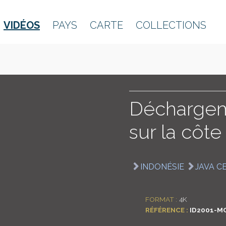
VIDÉOS
PAYS
CARTE
COLLECTIONS
Déchargem
sur la côte
INDONÉSIE
JAVA C
FORMAT :
4K
RÉFÉRENCE :
ID2001-M