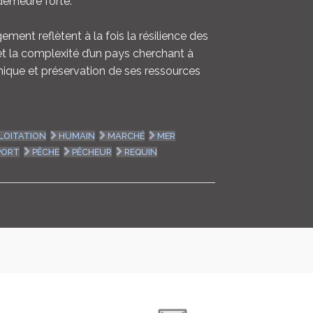
emeure forte.
ent reflètent à la fois la résilience des
t la complexité d’un pays cherchant à
mique et préservation de ses ressources
LOITATION
HUMAIN
MARCHÉ
MER
PORT
PÊCHE
PÊCHEUR
REQUIN