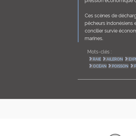
pression économique d
Ces scènes de déchargem
pêcheurs indonésiens e
concilier survie écono
marines.
Mots-clés :
RAIE
AILERON
EXP
OCÉAN
POISSON