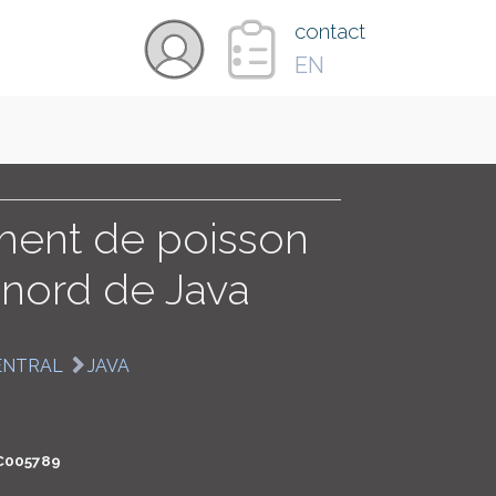
×
contact
EN
VIDÉOS
PAYS
ent de poisson
 nord de Java
CARTE
ENTRAL
JAVA
COLLECTIONS
C005789