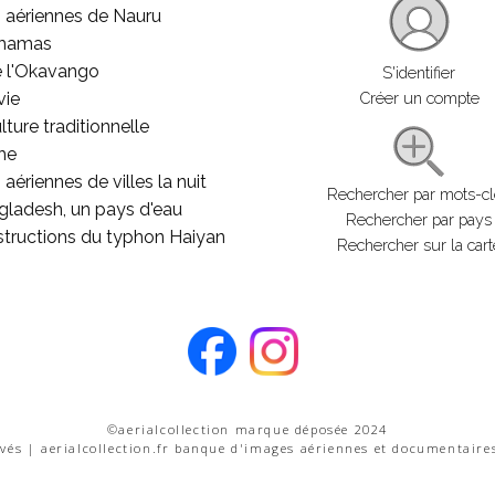
 aériennes de Nauru
ahamas
e l'Okavango
S'identifier
vie
Créer un compte
lture traditionnelle
he
aériennes de villes la nuit
Rechercher par mots-c
gladesh, un pays d'eau
Rechercher par pays
structions du typhon Haiyan
Rechercher sur la cart
©aerialcollection marque déposée 2024
rvés | aerialcollection.fr banque d'images aériennes et documentaire