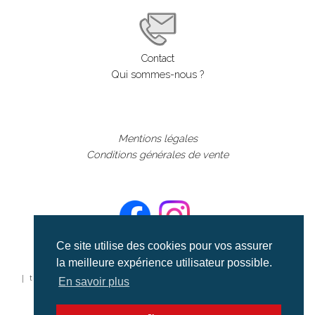
Contact
Qui sommes-nous ?
Mentions légales
Conditions générales de vente
Ce site utilise des cookies pour vos assurer
la meilleure expérience utilisateur possible.
©aerialcollection marque déposée 2024
| tous droits réservés | aerialcollection.fr banque d'images
En savoir plus
aériennes et documentaires video et cinéma |