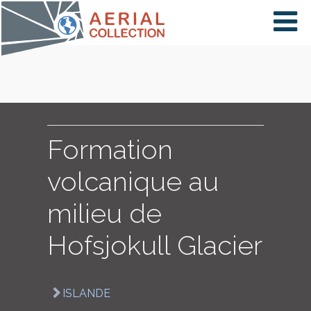
×
VIDÉOS
PAYS
Formation
volcanique au
CARTE
milieu de
Hofsjokull Glacier
COLLECTIONS
ISLANDE