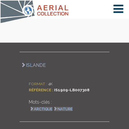
×
VIDÉOS
PAYS
ISLANDE
CARTE
FORMAT :
4K
RÉFÉRENCE :
IS1909-LB007308
COLLECTIONS
Mots-clés :
ARCTIQUE
NATURE