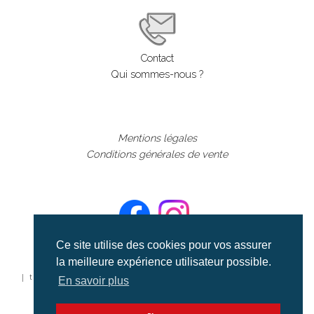
Contact
Qui sommes-nous ?
Mentions légales
Conditions générales de vente
Ce site utilise des cookies pour vos assurer
la meilleure expérience utilisateur possible.
©aerialcollection marque déposée 2024
| tous droits réservés | aerialcollection.fr banque d'images
En savoir plus
aériennes et documentaires video et cinéma |