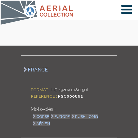
×
VIDÉOS
PAYS
FRANCE
CARTE
FORMAT :
HD 1920X1080 50I
RÉFÉRENCE :
PSC000862
COLLECTIONS
Mots-clés :
CORSE
EUROPE
RUSH LONG
AÉRIEN