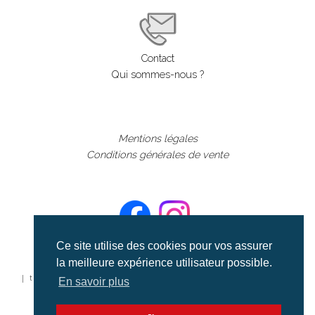
Contact
Qui sommes-nous ?
Mentions légales
Conditions générales de vente
Ce site utilise des cookies pour vos assurer
la meilleure expérience utilisateur possible.
©aerialcollection marque déposée 2024
| tous droits réservés | aerialcollection.fr banque d'images
En savoir plus
aériennes et documentaires video et cinéma |