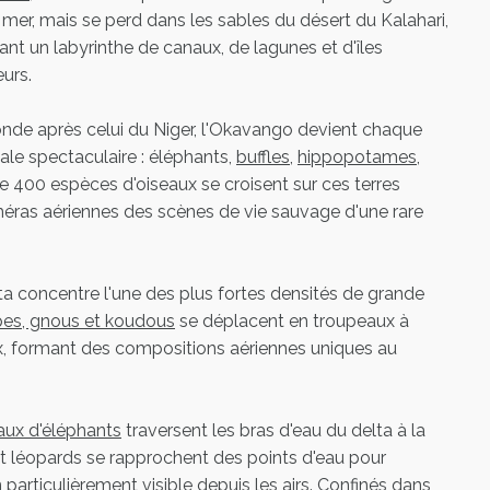
la mer, mais se perd dans les sables du désert du Kalahari,
éant un labyrinthe de canaux, de lagunes et d'îles
eurs.
onde après celui du Niger, l'Okavango devient chaque
ale spectaculaire : éléphants,
buffles
,
hippopotames
,
de 400 espèces d'oiseaux se croisent sur ces terres
méras aériennes des scènes de vie sauvage d'une rare
a concentre l'une des plus fortes densités de grande
opes, gnous et koudous
se déplacent en troupeaux à
ux, formant des compositions aériennes uniques au
aux d'éléphants
traversent les bras d'eau du delta à la
et léopards se rapprochent des points d'eau pour
 particulièrement visible depuis les airs. Confinés dans