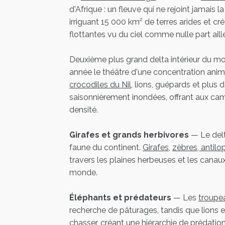
d'Afrique : un fleuve qui ne rejoint jamais 
irriguant 15 000 km² de terres arides et cr
flottantes vu du ciel comme nulle part aill
Deuxième plus grand delta intérieur du m
année le théâtre d'une concentration anim
crocodiles du Nil
, lions, guépards et plus 
saisonnièrement inondées, offrant aux ca
densité.
Girafes et grands herbivores
— Le delt
faune du continent.
Girafes
,
zèbres, antil
travers les plaines herbeuses et les cana
monde.
Éléphants et prédateurs
— Les
troupe
recherche de pâturages, tandis que lions 
chasser, créant une hiérarchie de prédation