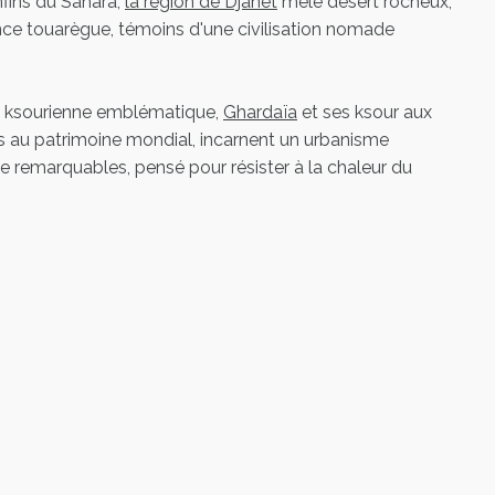
fins du Sahara,
la région de Djanet
mêle désert rocheux,
ence touarègue, témoins d'une civilisation nomade
 ksourienne emblématique,
Ghardaïa
et ses ksour aux
sés au patrimoine mondial, incarnent un urbanisme
e remarquables, pensé pour résister à la chaleur du