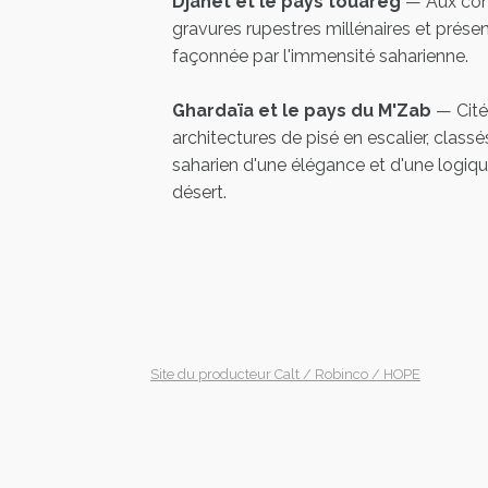
Djanet et le pays touareg
— Aux con
gravures rupestres millénaires et prés
façonnée par l'immensité saharienne.
Ghardaïa et le pays du M'Zab
— Cité
architectures de pisé en escalier, clas
saharien d'une élégance et d'une logiqu
désert.
Site du producteur Calt / Robinco / HOPE