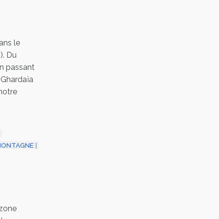
LOGIN
ENGLISH
ans le
). Du
en passant
e Ghardaïa
notre
MONTAGNE
 zone