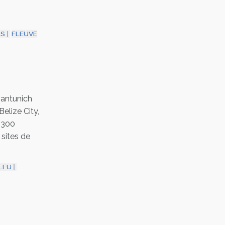
RS
FLEUVE
nantunich
elize City,
e 300
 sites de
LEU