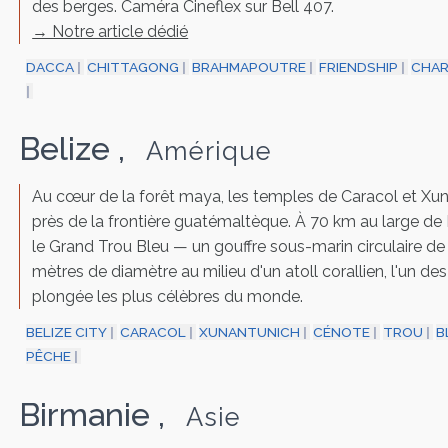
des berges. Caméra Cineflex sur Bell 407.
→ Notre article dédié
DACCA
CHITTAGONG
BRAHMAPOUTRE
FRIENDSHIP
CHA
Belize
,
Amérique
Au cœur de la forêt maya, les temples de Caracol et Xu
près de la frontière guatémaltèque. À 70 km au large de B
le Grand Trou Bleu — un gouffre sous-marin circulaire d
mètres de diamètre au milieu d'un atoll corallien, l'un des
plongée les plus célèbres du monde.
BELIZE CITY
CARACOL
XUNANTUNICH
CÉNOTE
TROU
B
PÊCHE
Birmanie
,
Asie