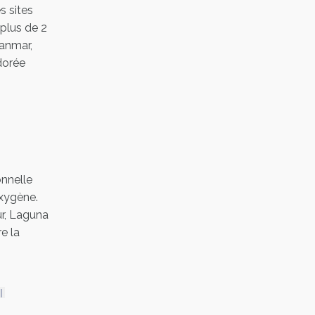
s sites
plus de 2
anmar,
dorée
nnelle
oxygène.
ur, Laguna
e la