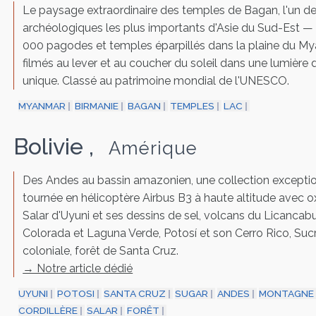
Le paysage extraordinaire des temples de Bagan, l'un de
archéologiques les plus importants d'Asie du Sud-Est — 
000 pagodes et temples éparpillés dans la plaine du My
filmés au lever et au coucher du soleil dans une lumière 
unique. Classé au patrimoine mondial de l'UNESCO.
MYANMAR
BIRMANIE
BAGAN
TEMPLES
LAC
Bolivie
,
Amérique
Des Andes au bassin amazonien, une collection exceptio
tournée en hélicoptère Airbus B3 à haute altitude avec 
Salar d'Uyuni et ses dessins de sel, volcans du Licancab
Colorada et Laguna Verde, Potosí et son Cerro Rico, Sucr
coloniale, forêt de Santa Cruz.
→ Notre article dédié
UYUNI
POTOSI
SANTA CRUZ
SUGAR
ANDES
MONTAGNE
CORDILLÈRE
SALAR
FORÊT