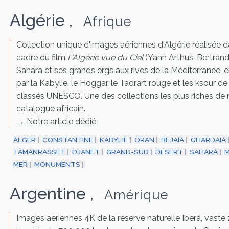
Algérie
,
Afrique
Collection unique d'images aériennes d'Algérie réalisée d
cadre du film
L'Algérie vue du Ciel
(Yann Arthus-Bertrand
Sahara et ses grands ergs aux rives de la Méditerranée, 
par la Kabylie, le Hoggar, le Tadrart rouge et les ksour d
classés UNESCO. Une des collections les plus riches de 
catalogue africain.
→ Notre article dédié
ALGER
CONSTANTINE
KABYLIE
ORAN
BEJAIA
GHARDAIA
TAMANRASSET
DJANET
GRAND-SUD
DÉSERT
SAHARA
MER
MONUMENTS
Argentine
,
Amérique
Images aériennes 4K de la réserve naturelle Iberá, vaste