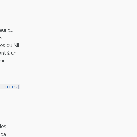
eur du
ts
les du Nil
ant à un
sur
BUFFLES
des
 de