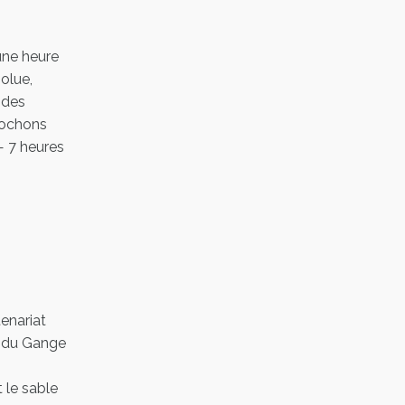
une heure
olue,
 des
cochons
— 7 heures
tenariat
a du Gange
 le sable