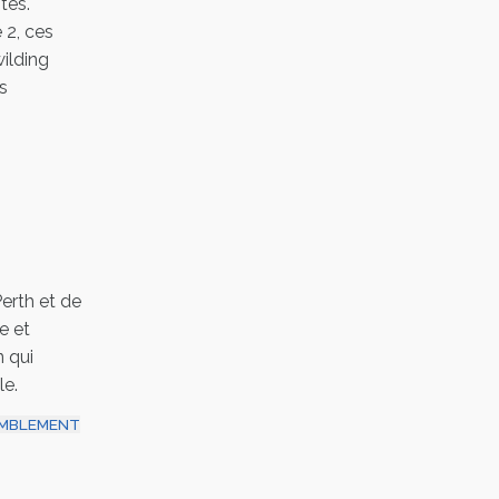
tes.
 2, ces
ilding
s
Perth et de
e et
 qui
le.
MBLEMENT