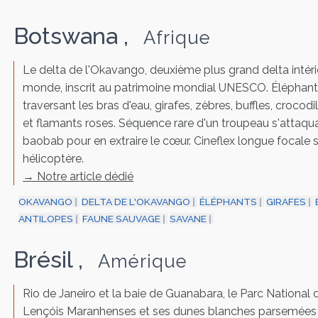
Botswana
,
Afrique
Le delta de l'Okavango, deuxième plus grand delta intéri
monde, inscrit au patrimoine mondial UNESCO. Éléphan
traversant les bras d'eau, girafes, zèbres, buffles, crocodi
et flamants roses. Séquence rare d'un troupeau s'attaqu
baobab pour en extraire le cœur. Cineflex longue focale 
hélicoptère.
→ Notre article dédié
OKAVANGO
DELTA DE L'OKAVANGO
ÉLÉPHANTS
GIRAFES
ANTILOPES
FAUNE SAUVAGE
SAVANE
Brésil
,
Amérique
Rio de Janeiro et la baie de Guanabara, le Parc National 
Lençóis Maranhenses et ses dunes blanches parsemées