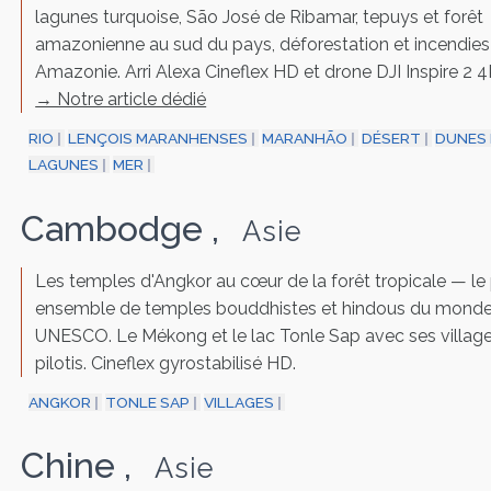
lagunes turquoise, São José de Ribamar, tepuys et forêt
amazonienne au sud du pays, déforestation et incendies
Amazonie. Arri Alexa Cineflex HD et drone DJI Inspire 2 4
→ Notre article dédié
RIO
LENÇOIS MARANHENSES
MARANHÃO
DÉSERT
DUNES 
LAGUNES
MER
Cambodge
,
Asie
Les temples d'Angkor au cœur de la forêt tropicale — le
ensemble de temples bouddhistes et hindous du monde
UNESCO. Le Mékong et le lac Tonle Sap avec ses village
pilotis. Cineflex gyrostabilisé HD.
ANGKOR
TONLE SAP
VILLAGES
Chine
,
Asie