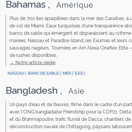
Bahamas
,
Amérique
Plus de 700 îles éparpillées dans la mer des Caraïbes, à 
de vol de Miami. Eaux turquoises d'une transparence abs
bancs de sable qui émergent et disparaissent au rythme
marées, Nassau et Paradise Island, les Exumas et leurs 
sauvages nageurs. Tournées en Arri Alexa Cineflex Elite 
de rushes disponibles.
→ Notre article dédié
NASSAU
BANC DE SABLE
MER
ÎLES
Bangladesh
,
Asie
Un pays d'eau et de fleuves, filmé dans le cadre d'un par
avec l'ONG bangladaise Friendship pour la COP21. Delt
et du Brahmapoutre, trafic fluvial de Dacca, chantiers de
déconstruction navale de Chittagong, paysans labourant