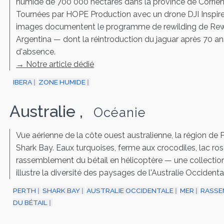
humide de 700 000 hectares dans la province de Corrien
Tournées par HOPE Production avec un drone DJI Inspire
images documentent le programme de rewilding de Rew
Argentina — dont la réintroduction du jaguar après 70 an
d'absence.
→ Notre article dédié
IBERA
ZONE HUMIDE
Australie
,
Océanie
Vue aérienne de la côte ouest australienne, la région de 
Shark Bay. Eaux turquoises, ferme aux crocodiles, lac ros
rassemblement du bétail en hélicoptère — une collection
illustre la diversité des paysages de l'Australie Occidenta
PERTH
SHARK BAY
AUSTRALIE OCCIDENTALE
MER
RASSE
DU BÉTAIL