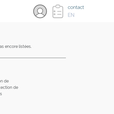
×
contact
EN
VIDÉOS
 encore listées.
PAYS
CARTE
on de
COLLECTIONS
tection de
es