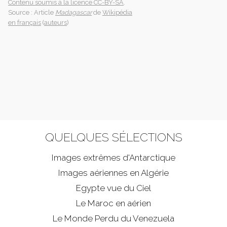
Contenu soumis à la licence CC-BY-SA
.
Source : Article
Madagascar
de
Wikipédia
en français
(
auteurs
)
QUELQUES SÉLECTIONS
Images extrêmes d'
Antarctique
Images aériennes en Algérie
Egypte vue du Ciel
Le Maroc en aérien
Le Monde Perdu du Venezuela