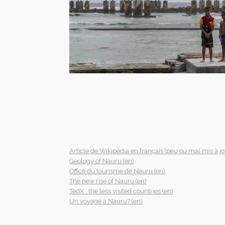
Article de Wikipedia en français (peu ou mal mis à jo
Geology of Nauru (en)
Office du tourisme de Nauru (en)
The new rise of Nauru (en)
TedX : the less visited countries (en)
Un voyage à Nauru? (en)