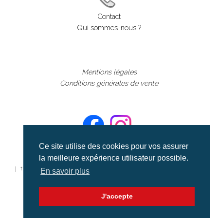
Contact
Qui sommes-nous ?
Mentions légales
Conditions générales de vente
Ce site utilise des cookies pour vos assurer
la meilleure expérience utilisateur possible.
©aerialcollection marque déposée 2024
| tous droits réservés | aerialcollection.fr banque d'images
En savoir plus
aériennes et documentaires video et cinéma |
J'accepte