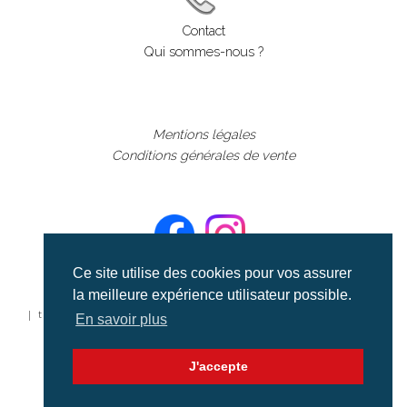
Contact
Qui sommes-nous ?
Mentions légales
Conditions générales de vente
Ce site utilise des cookies pour vos assurer
la meilleure expérience utilisateur possible.
©aerialcollection marque déposée 2024
| tous droits réservés | aerialcollection.fr banque d'images
En savoir plus
aériennes et documentaires video et cinéma |
J'accepte