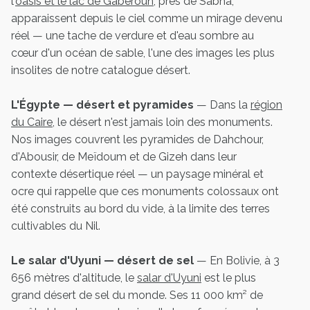
l'
oasis et le lac de Gaberoun
, près de Sabha,
apparaissent depuis le ciel comme un mirage devenu
réel — une tache de verdure et d'eau sombre au
cœur d'un océan de sable, l'une des images les plus
insolites de notre catalogue désert.
L'Égypte — désert et pyramides
— Dans la
région
du Caire
, le désert n'est jamais loin des monuments.
Nos images couvrent les pyramides de Dahchour,
d'Abousir, de Meïdoum et de Gizeh dans leur
contexte désertique réel — un paysage minéral et
ocre qui rappelle que ces monuments colossaux ont
été construits au bord du vide, à la limite des terres
cultivables du Nil.
Le salar d'Uyuni — désert de sel
— En Bolivie, à 3
656 mètres d'altitude, le
salar d'Uyuni
est le plus
grand désert de sel du monde. Ses 11 000 km² de